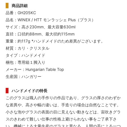
商品詳細
品番：GH205KC
品名：WINEX / HTT モンラッシェ Plus（プラス）
サイズ：高さ230mm、最大容量630ml
直径：口径約88mm、最大径約115mm
重量：約117g *ハンドメイドのため差異がございます。
材質：カリ・クリスタル
タイプ：ハンドメイド
梱包：専用箱１脚入り
メーカー：Hungarian Table Top
生産国：ハンガリー
ハンドメイドの特長
このグラスは職人の手作りの作品であり、グラスの厚さのわずか
な差異や、高さや幅の違いは、手造りの場合は自然なことです。
小さな泡やグラスの表面の目に見えない動きなどは、宙吹きグラ
スのきわめて難しい仕事の性格上避けられない事をご了承下さ
い。機械による大量生産のグラスと異なる、人間の手による一つ