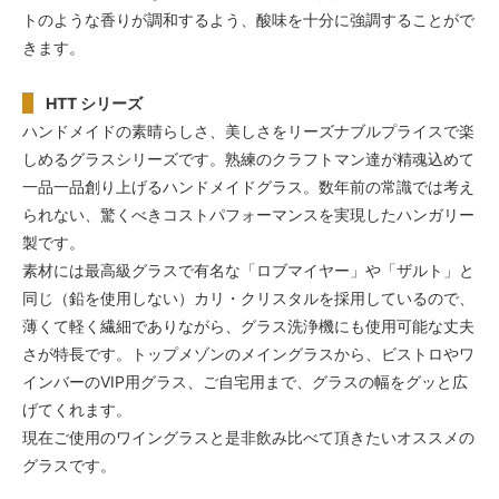
トのような香りが調和するよう、酸味を十分に強調することがで
きます。
HTT シリーズ
ハンドメイドの素晴らしさ、美しさをリーズナブルプライスで楽
しめるグラスシリーズです。熟練のクラフトマン達が精魂込めて
一品一品創り上げるハンドメイドグラス。数年前の常識では考え
られない、驚くべきコストパフォーマンスを実現したハンガリー
製です。
素材には最高級グラスで有名な「ロブマイヤー」や「ザルト」と
同じ（鉛を使用しない）カリ・クリスタルを採用しているので、
薄くて軽く繊細でありながら、グラス洗浄機にも使用可能な丈夫
さが特長です。トップメゾンのメイングラスから、ビストロやワ
インバーのVIP用グラス、ご自宅用まで、グラスの幅をグッと広
げてくれます。
現在ご使用のワイングラスと是非飲み比べて頂きたいオススメの
グラスです。