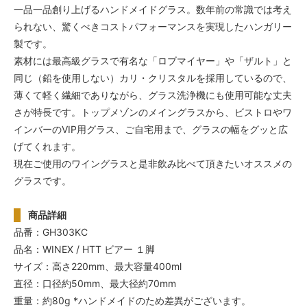
一品一品創り上げるハンドメイドグラス。数年前の常識では考え
られない、驚くべきコストパフォーマンスを実現したハンガリー
製です。
素材には最高級グラスで有名な「ロブマイヤー」や「ザルト」と
同じ（鉛を使用しない）カリ・クリスタルを採用しているので、
薄くて軽く繊細でありながら、グラス洗浄機にも使用可能な丈夫
さが特長です。トップメゾンのメイングラスから、ビストロやワ
インバーのVIP用グラス、ご自宅用まで、グラスの幅をグッと広
げてくれます。
現在ご使用のワイングラスと是非飲み比べて頂きたいオススメの
グラスです。
商品詳細
品番：GH303KC
品名：WINEX / HTT ビアー １脚
サイズ：高さ220mm、最大容量400ml
直径：口径約50mm、最大径約70mm
重量：約80g *ハンドメイドのため差異がございます。