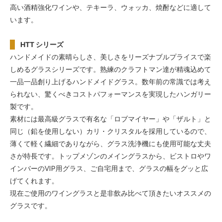
高い酒精強化ワインや、テキーラ、ウォッカ、焼酎などに適して
います。
HTT シリーズ
ハンドメイドの素晴らしさ、美しさをリーズナブルプライスで楽
しめるグラスシリーズです。熟練のクラフトマン達が精魂込めて
一品一品創り上げるハンドメイドグラス。数年前の常識では考え
られない、驚くべきコストパフォーマンスを実現したハンガリー
製です。
素材には最高級グラスで有名な「ロブマイヤー」や「ザルト」と
同じ（鉛を使用しない）カリ・クリスタルを採用しているので、
薄くて軽く繊細でありながら、グラス洗浄機にも使用可能な丈夫
さが特長です。トップメゾンのメイングラスから、ビストロやワ
インバーのVIP用グラス、ご自宅用まで、グラスの幅をグッと広
げてくれます。
現在ご使用のワイングラスと是非飲み比べて頂きたいオススメの
グラスです。