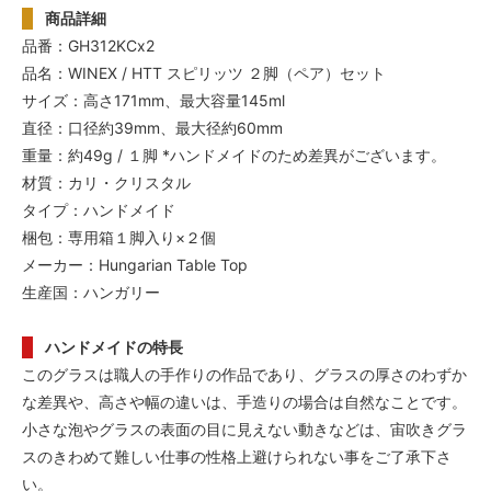
商品詳細
品番：GH312KCx2
品名：WINEX / HTT スピリッツ ２脚（ペア）セット
サイズ：高さ171mm、最大容量145ml
直径：口径約39mm、最大径約60mm
重量：約49g / １脚 *ハンドメイドのため差異がございます。
材質：カリ・クリスタル
タイプ：ハンドメイド
梱包：専用箱１脚入り×２個
メーカー：Hungarian Table Top
生産国：ハンガリー
ハンドメイドの特長
このグラスは職人の手作りの作品であり、グラスの厚さのわずか
な差異や、高さや幅の違いは、手造りの場合は自然なことです。
小さな泡やグラスの表面の目に見えない動きなどは、宙吹きグラ
スのきわめて難しい仕事の性格上避けられない事をご了承下さ
い。