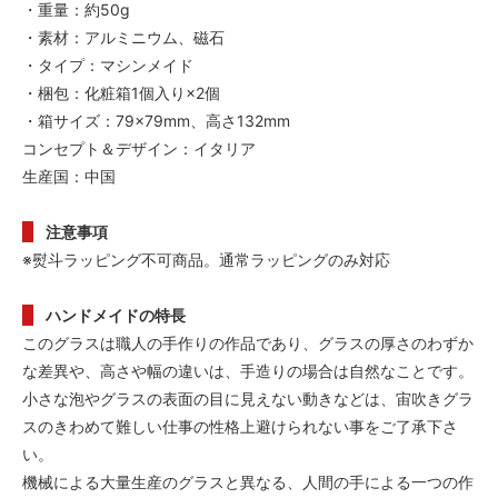
・重量：約50g
・素材：アルミニウム、磁石
・タイプ：マシンメイド
・梱包：化粧箱1個入り×2個
・箱サイズ：79×79mm、高さ132mm
コンセプト＆デザイン：イタリア
生産国：中国
注意事項
※熨斗ラッピング不可商品。通常ラッピングのみ対応
ハンドメイドの特長
このグラスは職人の手作りの作品であり、グラスの厚さのわずか
な差異や、高さや幅の違いは、手造りの場合は自然なことです。
小さな泡やグラスの表面の目に見えない動きなどは、宙吹きグラ
スのきわめて難しい仕事の性格上避けられない事をご了承下さ
い。
機械による大量生産のグラスと異なる、人間の手による一つの作