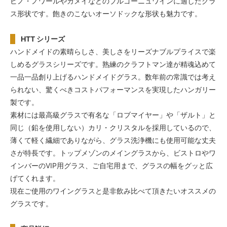
ピノ・ノワールやガメイなどのブルゴーニュワインに適したグラ
ス形状です。飽きのこないオーソドックな形状も魅力です。
HTT シリーズ
ハンドメイドの素晴らしさ、美しさをリーズナブルプライスで楽
しめるグラスシリーズです。熟練のクラフトマン達が精魂込めて
一品一品創り上げるハンドメイドグラス。数年前の常識では考え
られない、驚くべきコストパフォーマンスを実現したハンガリー
製です。
素材には最高級グラスで有名な「ロブマイヤー」や「ザルト」と
同じ（鉛を使用しない）カリ・クリスタルを採用しているので、
薄くて軽く繊細でありながら、グラス洗浄機にも使用可能な丈夫
さが特長です。トップメゾンのメイングラスから、ビストロやワ
インバーのVIP用グラス、ご自宅用まで、グラスの幅をグッと広
げてくれます。
現在ご使用のワイングラスと是非飲み比べて頂きたいオススメの
グラスです。