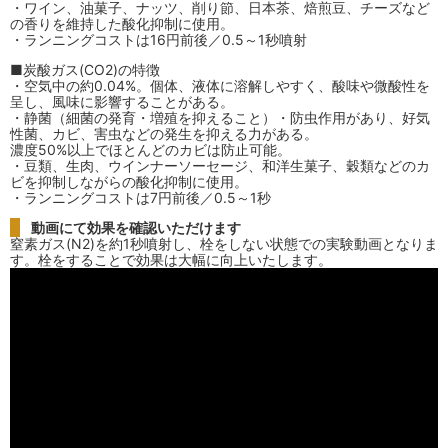
・ワイン、油菓子、ナッツ、削り節、日本茶、焙煎豆、チーズなど
の香りを維持した酸化抑制に使用。
・ランニングコストは16円前後／0.5～1秒噴射
■炭酸ガス(CO2)の特徴
・空気中の約0.04%。個体、液体に溶解しやすく、酸味や微酸性を
呈し、風味に影響することがある。
・静菌（細菌の発育・増殖を抑えること）・防虫作用があり、好気
性菌、カビ、害虫などの発生を抑える力がある。
濃度50%以上でほとんどのカビは防止可能。
・豆類、生肉、ウインナーソーセージ、和洋生菓子、穀類などのカ
ビを抑制しながらの酸化抑制に使用。
・ランニングコストは7円前後／0.5～1秒
動画にて効果を確認いただけます
窒素ガス(N2)を約1秒噴射し、栓をしない状態での実験動画となりま
す。栓をすることで効果は大幅に向上いたします。