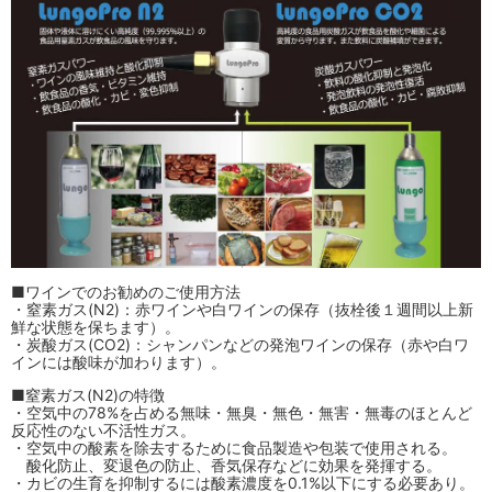
■ワインでのお勧めのご使用方法
・窒素ガス(N2)：赤ワインや白ワインの保存（抜栓後１週間以上新
鮮な状態を保ちます）。
・炭酸ガス(CO2)：シャンパンなどの発泡ワインの保存（赤や白ワ
インには酸味が加わります）。
■窒素ガス(N2)の特徴
・空気中の78%を占める無味・無臭・無色・無害・無毒のほとんど
反応性のない不活性ガス。
・空気中の酸素を除去するために食品製造や包装で使用される。
酸化防止、変退色の防止、香気保存などに効果を発揮する。
・カビの生育を抑制するには酸素濃度を0.1%以下にする必要あり。