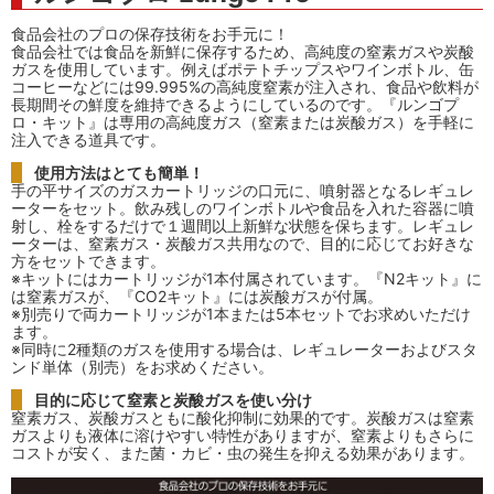
食品会社のプロの保存技術をお手元に！
食品会社では食品を新鮮に保存するため、高純度の窒素ガスや炭酸
ガスを使用しています。例えばポテトチップスやワインボトル、缶
コーヒーなどには99.995%の高純度窒素が注入され、食品や飲料が
長期間その鮮度を維持できるようにしているのです。『ルンゴプ
ロ・キット』は専用の高純度ガス（窒素または炭酸ガス）を手軽に
注入できる道具です。
使用方法はとても簡単！
手の平サイズのガスカートリッジの口元に、噴射器となるレギュレ
ーターをセット。飲み残しのワインボトルや食品を入れた容器に噴
射し、栓をするだけで１週間以上新鮮な状態を保ちます。レギュレ
ーターは、窒素ガス・炭酸ガス共用なので、目的に応じてお好きな
方をセットできます。
※キットにはカートリッジが1本付属されています。『N2キット』に
は窒素ガスが、『CO2キット』には炭酸ガスが付属。
※別売りで両カートリッジが1本または5本セットでお求めいただけ
ます。
※同時に2種類のガスを使用する場合は、レギュレーターおよびスタ
ンド単体（別売）をお求めください。
目的に応じて窒素と炭酸ガスを使い分け
窒素ガス、炭酸ガスともに酸化抑制に効果的です。炭酸ガスは窒素
ガスよりも液体に溶けやすい特性がありますが、窒素よりもさらに
コストが安く、また菌・カビ・虫の発生を抑える効果があります。